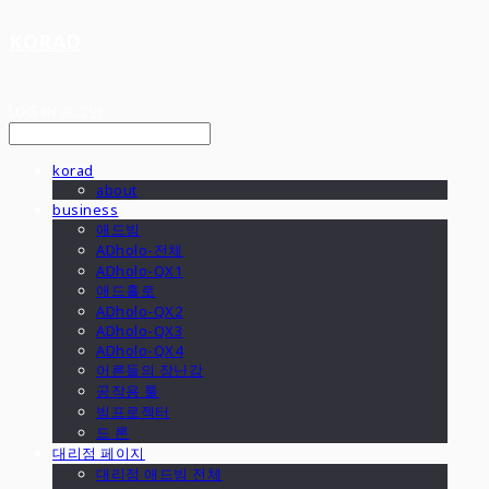
KORAD
LOG IN
로그인
korad
about
business
애드빔
ADholo-전체
ADholo-QX1
애드홀로
ADholo-QX2
ADholo-QX3
ADholo-QX4
어른들의 장난감
공작용 툴
빔프로젝터
드 론
대리점 페이지
대리점 애드빔 전체