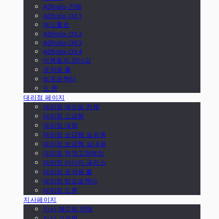
ADholo-전체
ADholo-QX1
애드홀로
ADholo-QX2
ADholo-QX3
ADholo-QX4
어른들의 장난감
공작용 툴
빔프로젝터
드 론
대리점 페이지
대리점 애드빔 전체
대리점 고급형
대리점 대형
대리점 보급형 실외용
대리점 보급형 실내용
대리점 천정고정매입
대리점 이미지 글라스
대리점 공작용 툴
대리점 빔프로젝터
대리점 드론
지사페이지
지사 애드빔 전체
지사 고급형