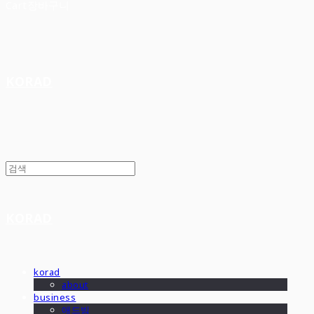
Cart
장바구니
KORAD
KORAD
korad
about
business
애드빔